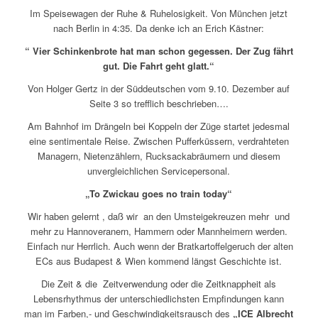
Im Speisewagen der Ruhe & Ruhelosigkeit. Von München jetzt
nach Berlin in 4:35. Da denke ich an Erich Kästner:
“ Vier Schinkenbrote hat man schon gegessen. Der Zug fährt
gut. Die Fahrt geht glatt.“
Von Holger Gertz in der Süddeutschen vom 9.10. Dezember auf
Seite 3 so trefflich beschrieben….
Am Bahnhof im Drängeln bei Koppeln der Züge startet jedesmal
eine sentimentale Reise. Zwischen Pufferküssern, verdrahteten
Managern, Nietenzählern, Rucksackabräumern und diesem
unvergleichlichen Servicepersonal.
„To Zwickau goes no train today“
Wir haben gelernt , daß wir an den Umsteigekreuzen mehr und
mehr zu Hannoveranern, Hammern oder Mannheimern werden.
Einfach nur Herrlich. Auch wenn der Bratkartoffelgeruch der alten
ECs aus Budapest & Wien kommend längst Geschichte ist.
Die Zeit & die Zeitverwendung oder die Zeitknappheit als
Lebensrhythmus der unterschiedlichsten Empfindungen kann
man im Farben,- und Geschwindigkeitsrausch des
„ICE Albrecht