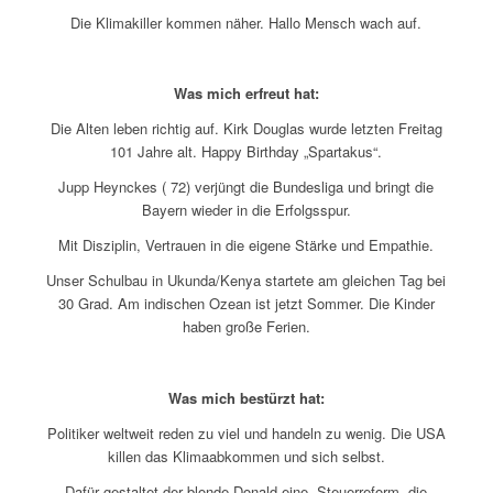
Die Klimakiller kommen näher. Hallo Mensch wach auf.
Was mich erfreut hat:
Die Alten leben richtig auf. Kirk Douglas wurde letzten Freitag
101 Jahre alt. Happy Birthday „Spartakus“.
Jupp Heynckes ( 72) verjüngt die Bundesliga und bringt die
Bayern wieder in die Erfolgsspur.
Mit Disziplin, Vertrauen in die eigene Stärke und Empathie.
Unser Schulbau in Ukunda/Kenya startete am gleichen Tag bei
30 Grad. Am indischen Ozean ist jetzt Sommer. Die Kinder
haben große Ferien.
Was mich bestürzt hat:
Politiker weltweit reden zu viel und handeln zu wenig. Die USA
killen das Klimaabkommen und sich selbst.
Dafür gestaltet der blonde Donald eine Steuerreform, die