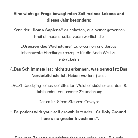
Eine wichtige Frage bewegt mich Zeit meines Lebens und
dieses Jahr besonders:
Kann der
„Homo Sapiens“
es schaffen, aus seiner gewonnen
Freiheit heraus selbstverantwortlich die
„Grenzen des
Wachstums“
zu erkennen und daraus
lebenswerte Handlungskonzepte für die Nach-Welt zu
entwickeln?
(„Das Schlimmste ist : nicht zu erkennen, was genug ist; Das
Verderblichste ist: Haben wollen“)
aus:
LAOZI Daodejing- eines der ältesten Weisheitsbücher aus dem 8.
Jahrhundert vor unserer Zeitrechnung
Darum im Sinne Stephen Coveys:
“ Be patient with your self-growth is tender. It`s Holy Ground.
There`s no greater Investment“.
Eine gute Zeit und ein erfolgreiches gesundes 2018. Bis bald