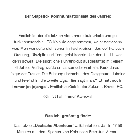
Der Slapstick Kommunikationsakt des Jahres:
Endlich ist der die letzten vier Jahre strukturierte und gut
funktionierende 1. FC Köln da angekommen, wo er zeitlebens
war. Man wunderte sich schon in Fachkreisen, das der FC auch
Ordnung, Disziplin und Teamgeist konnte. Um den 11.11. war
denn soweit. Die sportliche Führung-gut ausgestattet mit einem
6-Jahres Vertrag wurde entlassen oder warf hin. Kurz darauf
folgte der Trainer. Die Führung übernahm das Dreigestirn. Jubelnd
und feiernd in die zweite Liga. Hier sagt man
:“ Et hätt noch
immer jot jejange“.
Endlich zurück in der Zukunft. Bravo. FC.
Köln ist halt immer Karneval.
Was ich großartig finde:
Das letzte
„Deutsche Abenteuer“…
Bahnfahren. Ja. In 47-50
Minuten mit dem Sprinter von Köln nach Frankfurt Airport.