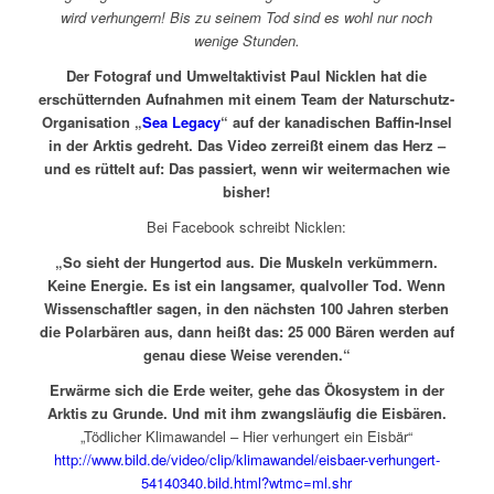
wird verhungern! Bis zu seinem Tod sind es wohl nur noch
wenige Stunden.
Der Fotograf und Umweltaktivist Paul Nicklen hat die
erschütternden Aufnahmen mit einem Team der Naturschutz-
Organisation „
Sea Legacy
“ auf der kanadischen Baffin-Insel
in der Arktis gedreht. Das Video zerreißt einem das Herz –
und es rüttelt auf: Das passiert, wenn wir weitermachen wie
bisher!
Bei Facebook schreibt Nicklen:
„So sieht der Hungertod aus. Die Muskeln verkümmern.
Keine Energie. Es ist ein langsamer, qualvoller Tod. Wenn
Wissenschaftler sagen, in den nächsten 100 Jahren sterben
die Polarbären aus, dann heißt das: 25 000 Bären werden auf
genau diese Weise verenden.“
Erwärme sich die Erde weiter, gehe das Ökosystem in der
Arktis zu Grunde. Und mit ihm zwangsläufig die Eisbären.
„Tödlicher Klimawandel – Hier verhungert ein Eisbär“
http://www.bild.de/video/clip/klimawandel/eisbaer-verhungert-
54140340.bild.html?wtmc=ml.shr