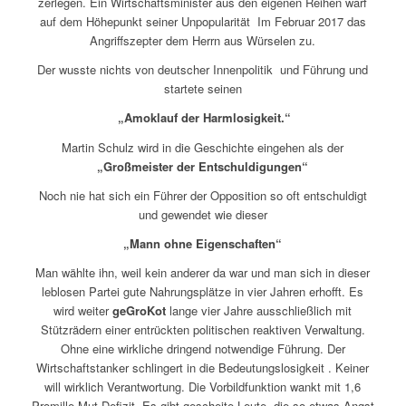
zerlegen. Ein Wirtschaftsminister aus den eigenen Reihen warf
auf dem Höhepunkt seiner Unpopularität Im Februar 2017 das
Angriffszepter dem Herrn aus Würselen zu.
Der wusste nichts von deutscher Innenpolitik und Führung und
startete seinen
„Amoklauf der Harmlosigkeit.“
Martin Schulz wird in die Geschichte eingehen als der
„Großmeister der Entschuldigungen“
Noch nie hat sich ein Führer der Opposition so oft entschuldigt
und gewendet wie dieser
„Mann ohne Eigenschaften“
Man wählte ihn, weil kein anderer da war und man sich in dieser
leblosen Partei gute Nahrungsplätze in vier Jahren erhofft. Es
wird weiter
geGroKot
lange vier Jahre ausschließlich mit
Stützrädern einer entrückten politischen reaktiven Verwaltung.
Ohne eine wirkliche dringend notwendige Führung. Der
Wirtschaftstanker schlingert in die Bedeutungslosigkeit . Keiner
will wirklich Verantwortung. Die Vorbildfunktion wankt mit 1,6
Promille Mut Defizit. Es gibt gescheite Leute, die so etwas Angst