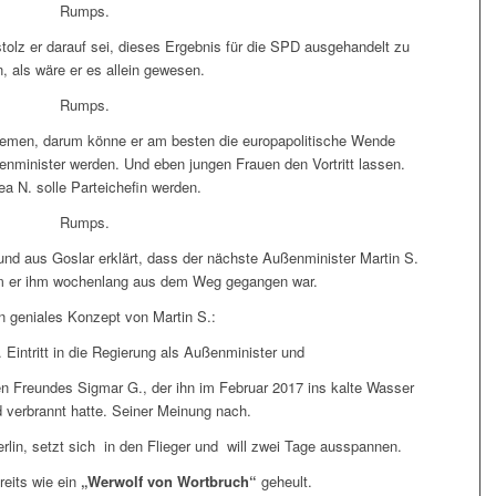
Rumps.
stolz er darauf sei, dieses Ergebnis für die SPD ausgehandelt zu
, als wäre er es allein gewesen.
Rumps.
hemen, darum könne er am besten die europapolitische Wende
minister werden. Und eben jungen Frauen den Vortritt lassen.
a N. solle Parteichefin werden.
Rumps.
und aus Goslar erklärt, dass der nächste Außenminister Martin S.
m er ihm wochenlang aus dem Weg gegangen war.
n geniales Konzept von Martin S.:
 Eintritt in die Regierung als Außenminister und
 Freundes Sigmar G., der ihn im Februar 2017 ins kalte Wasser
 verbrannt hatte. Seiner Meinung nach.
lin, setzt sich in den Flieger und will zwei Tage ausspannen.
reits wie ein
„Werwolf von Wortbruch“
geheult.