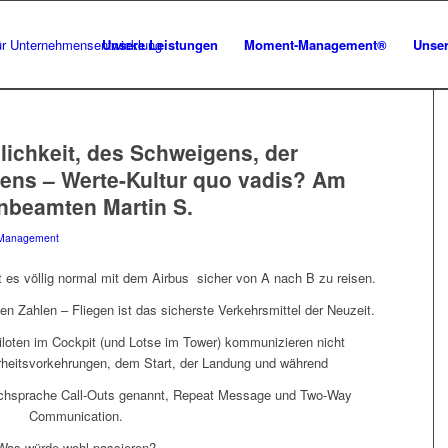
Unsere Leistungen
Moment-Management®
Unser
slichkeit, des Schweigens, der
uens – Werte-Kultur quo vadis? Am
enbeamten Martin S.
Management
ist es völlig normal mit dem Airbus sicher von A nach B zu reisen.
 Zahlen – Fliegen ist das sicherste Verkehrsmittel der Neuzeit.
 Piloten im Cockpit (und Lotse im Tower) kommunizieren nicht
rheitsvorkehrungen, dem Start, der Landung und während
achsprache Call-Outs genannt, Repeat Message und Two-Way
Communication.
Was würde wohl passieren?