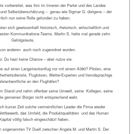
chts vorbereitet, was ihm im Inneren der Partei und des Landes
it und Selbstüberschätzung – genau wie Sigmar G. übrigens – der
hlich nun seine Rolle gefunden zu haben.
ten sich gewissenhaft historisch, rhetorisch, wirtschaftlich und
enfesten Kommunikations-Teams. Martin S. hatte mal gerade zehn
Gefolgsleute,
e von anderen auch noch zugeordnet wurden.
: Du hast keine Chance – aber nutze sie.
s auf einen Langstreckenflug vor mit einem A380? Piloten, eine
herheitsdienste, Fluglotsen, Wetter-Experten und fremdsprachige
Verantwortliche an den Flughäfen?
em Stand und nahm offenbar seine Umwelt, seine Kollegen, seine
die gemeinen Bürger nicht entsprechend wahr.
 kurzer Zeit solche vermeintlichen Leader die Firma wieder
 Wettbewerb, das Umfeld, die Produktqualitäten und das Human
apital völlig falsch eingeschätzt haben.
m sogenannten TV Duell zwischen Angela M. und Martin S. Der