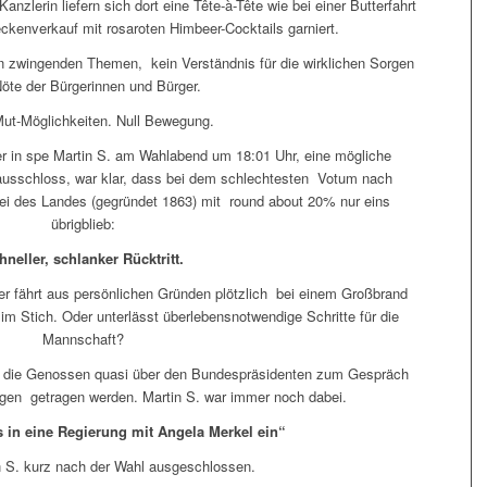
anzlerin liefern sich dort eine Tête-à-Tête wie bei einer Butterfahrt
kenverkauf mit rosaroten Himbeer-Cocktails garniert.
en zwingenden Themen, kein Verständnis für die wirklichen Sorgen
öte der Bürgerinnen und Bürger.
ut-Möglichkeiten. Null Bewegung.
r in spe Martin S. am Wahlabend um 18:01 Uhr, eine mögliche
ausschloss, war klar, dass bei dem schlechtesten Votum nach
rtei des Landes (gegründet 1863) mit round about 20% nur eins
übrigblieb:
hneller, schlanker Rücktritt.
rer fährt aus persönlichen Gründen plötzlich bei einem Großbrand
im Stich. Oder unterlässt überlebensnotwendige Schritte für die
Mannschaft?
n die Genossen quasi über den Bundespräsidenten zum Gespräch
egen getragen werden. Martin S. war immer noch dabei.
ls in eine Regierung mit Angela Merkel ein“
in S. kurz nach der Wahl ausgeschlossen.