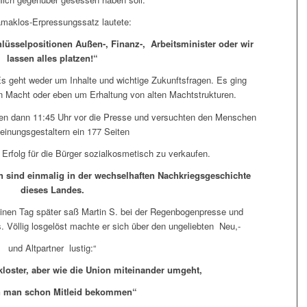
maklos-Erpressungssatz lautete:
hlüsselpositionen Außen-, Finanz-,
Arbeitsminister oder wir
lassen alles platzen!“
Es geht weder um Inhalte und wichtige Zukunftsfragen. Es ging
n Macht oder eben um Erhaltung von alten Machtstrukturen.
aten dann 11:45 Uhr vor die Presse und versuchten den Menschen
einungsgestaltern ein 177 Seiten
 Erfolg für die Bürger sozialkosmetisch zu verkaufen.
 sind einmalig in der wechselhaften Nachkriegsgeschichte
dieses Landes.
inen Tag später saß Martin S. bei der Regenbogenpresse und
. Völlig losgelöst machte er sich über den ungeliebten Neu,-
und Altpartner lustig:“
loster, aber wie die Union miteinander umgeht,
n man schon Mitleid bekommen“