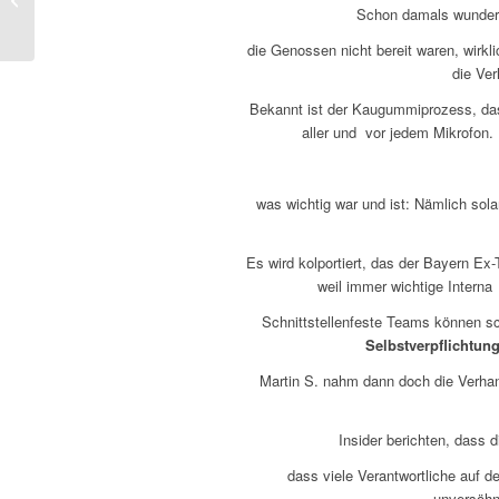
Schon damals wundert
vierte nach Hoeneß,
Watzke und...
die Genossen nicht bereit waren, wirk
die Ver
Bekannt ist der Kaugummiprozess, da
aller und vor jedem Mikrofon. 
was wichtig war und ist: Nämlich sola
Es wird kolportiert, das der Bayern E
weil immer wichtige Intern
Schnittstellenfeste Teams können sc
Selbstverpflichtung
Martin S. nahm dann doch die Verhan
Insider berichten, dass 
dass viele Verantwortliche auf d
unversöhn