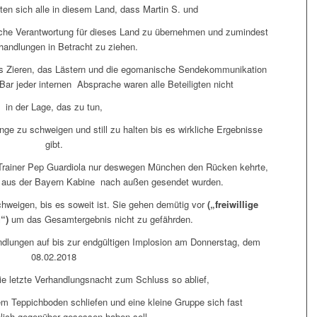
en sich alle in diesem Land, dass Martin S. und
liche Verantwortung für dieses Land zu übernehmen und zumindest
handlungen in Betracht zu ziehen.
s Zieren, das Lästern und die egomanische Sendekommunikation
Bar jeder internen Absprache waren alle Beteiligten nicht
in der Lage, das zu tun,
nge zu schweigen und still zu halten bis es wirkliche Ergebnisse
gibt.
x-Trainer Pep Guardiola nur deswegen München den Rücken kehrte,
a aus der Bayern Kabine nach außen gesendet wurden.
hweigen, bis es soweit ist. Sie gehen demütig vor
(„freiwillige
“)
um das Gesamtergebnis nicht zu gefährden.
dlungen auf bis zur endgültigen Implosion am Donnerstag, dem
08.02.2018
die letzte Verhandlungsnacht zum Schluss so ablief,
em Teppichboden schliefen und eine kleine Gruppe sich fast
lich gegenüber gesessen haben soll.