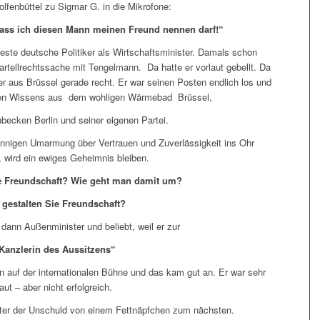
lfenbüttel zu Sigmar G. in die Mikrofone:
 dass ich diesen Mann meinen Freund nennen darf!“
este deutsche Politiker als Wirtschaftsminister. Damals schon
 Kartellrechtssache mit Tengelmann. Da hatte er vorlaut gebellt. Da
aus Brüssel gerade recht. Er war seinen Posten endlich los und
eden Wissens aus dem wohligen Wärmebad Brüssel,
hbecken Berlin und seiner eigenen Partei.
 innigen Umarmung über Vertrauen und Zuverlässigkeit ins Ohr
n, wird ein ewiges Geheimnis bleiben.
he Freundschaft? Wie geht man damit um?
 gestalten Sie Freundschaft?
dann Außenminister und beliebt, weil er zur
Kanzlerin des Aussitzens“
tan auf der internationalen Bühne und das kam gut an. Er war sehr
laut – aber nicht erfolgreich.
ster der Unschuld von einem Fettnäpfchen zum nächsten.