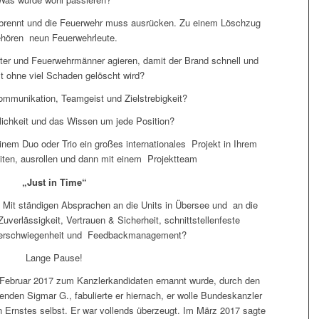
le brennt und die Feuerwehr muss ausrücken. Zu einem Löschzug
hören neun Feuerwehrleute.
iter und Feuerwehrmänner agieren, damit der Brand schnell und
t ohne viel Schaden gelöscht wird?
ommunikation, Teamgeist und Zielstrebigkeit?
lichkeit und das Wissen um jede Position?
 einem Duo oder Trio ein großes internationales Projekt in Ihrem
ten, ausrollen und dann mit einem Projektteam
„Just in Time“
? Mit ständigen Absprachen an die Units in Übersee und an die
uverlässigkeit, Vertrauen & Sicherheit, schnittstellenfeste
erschwiegenheit und Feedbackmanagement?
Lange Pause!
 Februar 2017 zum Kanzlerkandidaten ernannt wurde, durch den
zenden Sigmar G., fabulierte er hiernach, er wolle Bundeskanzler
en Ernstes selbst. Er war vollends überzeugt. Im März 2017 sagte