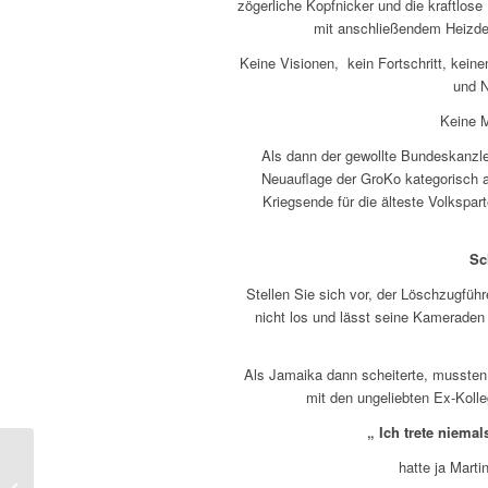
zögerliche Kopfnicker und die kraftlose K
mit anschließendem Heizdec
Keine Visionen, kein Fortschritt, kein
und N
Keine M
Als dann der gewollte Bundeskanzle
Neuauflage der GroKo kategorisch 
Kriegsende für die älteste Volkspa
Sc
Stellen Sie sich vor, der Löschzugfüh
nicht los und lässt seine Kameraden 
Als Jamaika dann scheiterte, musste
mit den ungeliebten Ex-Koll
„ Ich trete niema
Offener Brief an
hatte ja Mart
Christian Lindner – der