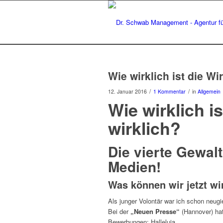
Wie wirklich ist die Wi
/
/
12. Januar 2016
1 Kommentar
in
Allgemein
Wie wirklich is
wirklich?
Die vierte Gewal
Medien!
Was können wir jetzt wi
Als junger Volontär war ich schon neug
Bei der
„Neuen Presse“
(Hannover) ha
Bewerbungen: Halleluja.