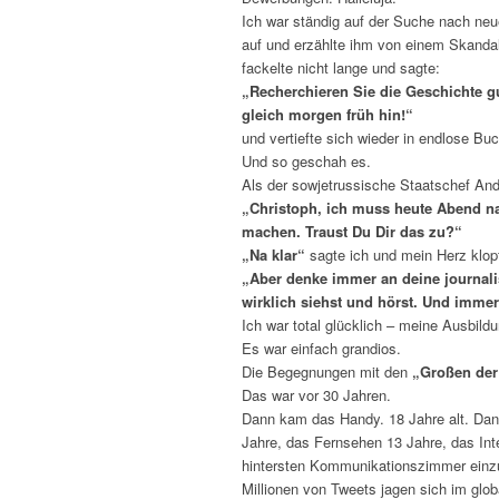
Ich war ständig auf der Suche nach ne
auf und erzählte ihm von einem Skanda
fackelte nicht lange und sagte:
„Recherchieren Sie die Geschichte g
gleich morgen früh hin!“
und vertiefte sich wieder in endlose Bu
Und so geschah es.
Als der sowjetrussische Staatschef And
„Christoph, ich muss heute Abend n
machen. Traust Du Dir das zu?“
„Na klar“
sagte ich und mein Herz klopf
„Aber denke immer an deine journalis
wirklich siehst und hörst. Und imm
Ich war total glücklich – meine Ausbild
Es war einfach grandios.
Die Begegnungen mit den
„Großen der
Das war vor 30 Jahren.
Dann kam das Handy. 18 Jahre alt. Da
Jahre, das Fernsehen 13 Jahre, das Int
hintersten Kommunikationszimmer einz
Millionen von Tweets jagen sich im glob