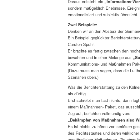
Daraus entsteht ein
„Informations-Wer
sondern maßgeblich Erlebnisse, Ereign
emotionalisiert und subjektiv überzieht.
Zwei Beispiele:
Denken wir an den Absturz der Germanw
Ein Beispiel geglückter Berichterstatt
Carsten Spohr.
Er brachte es fertig zwischen den hoch
bewahren und in einer Melange aus
„Sa
Kommunikations- und Maßnahmen Paket
(Dazu muss man sagen, dass die Lufth
Szenarien üben.)
Was die Berichterstattung zu den Kölne
als dürftig.
Erst schreibt man fast nichts, dann leg
einem Maßnahmen- Paket, das ausschl
Zug auf, berichten vollmundig von:
„Bekämpfen von Maßnahmen also W
Es ist nichts zu hören von seriösen ge
des Rechtsstaates und deren wirkliche
verständlicher Maßnahmen. Die ohnmächt