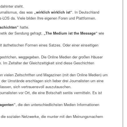
dahinter steht.
Journalismus, das was
„wirklich wirklich ist“
. In Deutschland
s-LOS da. Viele bilden Ihre eigenen Foren und Plattformen.
schichten“
hatte.
metik der Sendung gefragt,
„The Medium ist the Message“
wie
t ästhetischen Formen eines Satzes. Oder einer einseitigen
 gestrichen, weggegeben. Die Online Medien der großen Häuser
 Im Zeitalter der Gleichzeitigkeit sind diese Geschichten
n vielen Zeitschriften und Magazinen (mit den Online Medien) um
 der Umstände erschlagen sich lieber drei Journalisten um eine
ulassen, sich vertrauensvoll auszutauschen.
nalisten vor Ort, die eine Botschaft seriös vermitteln. Es ist
sagenten“
, die den unterschiedlichsten Medien Informationen
 die sozialen Netzwerke, die munter mit den Meinungsmachern