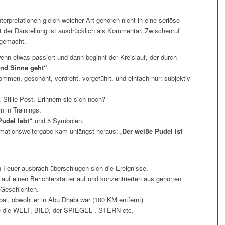
rpretationen gleich welcher Art gehören nicht in eine seriöse
rt der Darstellung ist ausdrücklich als Kommentar, Zwischenruf
 gemacht.
wenn etwas passiert und dann beginnt der Kreislauf, der durch
und Sinne geht“
.
mmen, geschönt, verdreht, vorgeführt, und einfach nur: subjektiv
Stille Post. Erinnern sie sich noch?
 in Trainings.
udel lebt“
und 5 Symbolen.
mationsweitergabe kam unlängst heraus: „
Der weiße Pudel ist
in Feuer ausbrach überschlugen sich die Ereignisse.
uf einen Berichterstatter auf und konzentrierten aus gehörten
 Geschichten.
bai, obwohl er in Abu Dhabi war (100 KM entfernt).
e die WELT, BILD, der SPIEGEL , STERN etc.