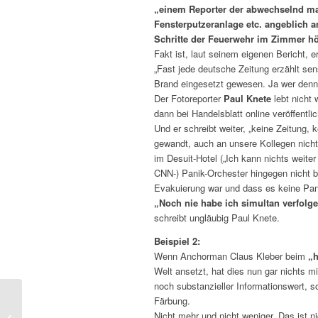
„einem Reporter der abwechselnd mal
Fensterputzeranlage etc. angeblich
Schritte der Feuerwehr im Zimmer h
Fakt ist, laut seinem eigenen Bericht, 
„Fast jede deutsche Zeitung erzählt sen
Brand eingesetzt gewesen. Ja wer denn
Der Fotoreporter
Paul Knete
lebt nicht 
dann bei Handelsblatt online veröffentli
Und er schreibt weiter, „keine Zeitung,
gewandt, auch an unsere Kollegen nicht
im Desuit-Hotel („Ich kann nichts weit
CNN-) Panik-Orchester hingegen nicht be
Evakuierung war und dass es keine Pan
„Noch nie habe ich simultan verfolg
schreibt ungläubig Paul Knete.
Beispiel 2:
Wenn Anchorman Claus Kleber beim
„h
Welt ansetzt, hat dies nun gar nichts mi
noch substanzieller Informationswert, so
Färbung.
Information-Interaktion-
Nicht mehr und nicht weniger. Das ist nic
Kommunikation: Leben & Leben