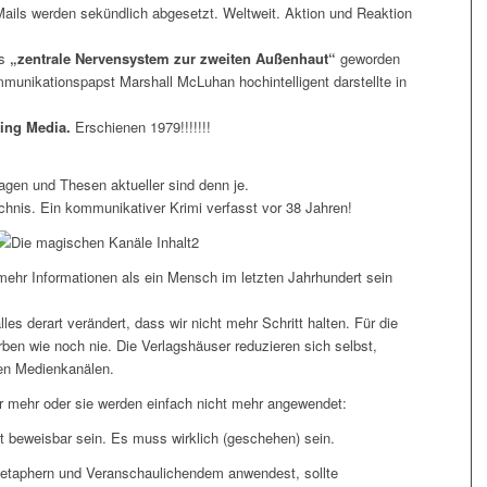
 Mails werden sekündlich abgesetzt. Weltweit. Aktion und Reaktion
as
„zentrale Nervensystem zur zweiten Außenhaut“
geworden
mmunikationspapst Marshall McLuhan hochintelligent darstellte in
ing Media.
Erschienen 1979!!!!!!!
agen und Thesen aktueller sind denn je.
chnis. Ein kommunikativer Krimi verfasst vor 38 Jahren!
ehr Informationen als ein Mensch im letzten Jahrhundert sein
lles derart verändert, dass wir nicht mehr Schritt halten. Für die
ben wie noch nie. Die Verlagshäuser reduzieren sich selbst,
en Medienkanälen.
r mehr oder sie werden einfach nicht mehr angewendet:
t beweisbar sein. Es muss wirklich (geschehen) sein.
Metaphern und Veranschaulichendem anwendest, sollte