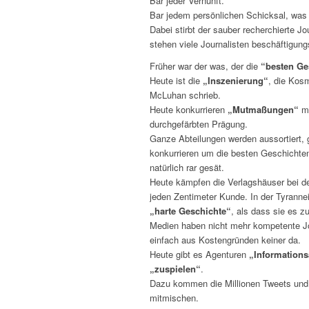
Bar jeder Vernunft.
Bar jedem persönlichen Schicksal, was 
Dabei stirbt der sauber recherchierte 
stehen viele Journalisten beschäftigung
Früher war der was, der die
“besten Ge
Heute ist die
„Inszenierung“
, die Kos
McLuhan schrieb.
Heute konkurrieren
„Mutmaßungen“
mi
durchgefärbten Prägung.
Ganze Abteilungen werden aussortiert,
konkurrieren um die besten Geschichten.
natürlich rar gesät.
Heute kämpfen die Verlagshäuser bei de
jeden Zentimeter Kunde. In der Tyrannei
„harte Geschichte“
, als dass sie es z
Medien haben nicht mehr kompetente Jour
einfach aus Kostengründen keiner da.
Heute gibt es Agenturen
„Information
„zuspielen“
.
Dazu kommen die Millionen Tweets und
mitmischen.