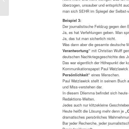
überzogen, unsauber und entspricht auc
lassen! Der kategorische...
man sich SEHR im Spiegel der Selbst-v
Beispiel 3:
Der journalistische Feldzug gegen den 
Ja, es hat Verfehlungen geben. Man spr
Ja, das tut man sicherlich nicht.
Was dann aber die gesamte deutsche M
Verantwortung“
mit Christian Wulff gem
deutschen Nachkriegsgeschichte des J
Das war eigentlich der Höhepunkt der k
Kommunikationspapst Paul Watzlawick f
Persönlichkeit“
eines Menschen.
Paul Watzlawick stellt in seinem Buch al
und Miss-verstehen dar.
In diesem Dilemma befindet sich heute d
Redaktions-Welten.
Jedes auch nur klitzekleine Geschriebe
Heute heißt die Lösung mehr denn je
„O
dramatisches persönliches Wahrnehmu
Bar jeder Recherche, jeder journalistisch