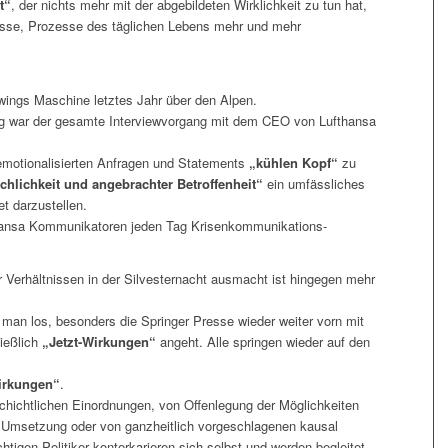
t“
, der nichts mehr mit der abgebildeten Wirklichkeit zu tun hat,
isse, Prozesse des täglichen Lebens mehr und mehr
ings Maschine letztes Jahr über den Alpen.
ung war der gesamte Interviewvorgang mit dem CEO von Lufthansa
emotionalisierten Anfragen und Statements
„kühlen Kopf“
zu
chlichkeit und angebrachter Betroffenheit“
ein umfässliches
 darzustellen.
ansa Kommunikatoren jeden Tag Krisenkommunikations-
r Verhältnissen in der Silvesternacht ausmacht ist hingegen mehr
t man los, besonders die Springer Presse wieder weiter vorn mit
ießlich
„Jetzt-Wirkungen“
angeht. Alle springen wieder auf den
irkungen“
.
schichtlichen Einordnungen, von Offenlegung der Möglichkeiten
r Umsetzung oder von ganzheitlich vorgeschlagenen kausal
igen Politiker konterkarieren sich selbst und werden begleitet