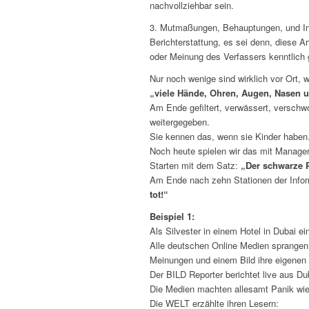
nachvollziehbar sein.
3. Mutmaßungen, Behauptungen, und Inte
Berichterstattung, es sei denn, diese A
oder Meinung des Verfassers kenntlich
Nur noch wenige sind wirklich vor Ort, 
„viele Hände, Ohren, Augen, Nasen 
Am Ende gefiltert, verwässert, verschwo
weitergegeben.
Sie kennen das, wenn sie Kinder haben. 
Noch heute spielen wir das mit Managern
Starten mit dem Satz:
„Der schwarze P
Am Ende nach zehn Stationen der Infor
tot!“
Beispiel 1:
Als Silvester in einem Hotel in Dubai e
Alle deutschen Online Medien sprangen a
Meinungen und einem Bild ihre eigenen
Der BILD Reporter berichtet live aus Du
Die Medien machten allesamt Panik wi
Die WELT erzählte ihren Lesern: