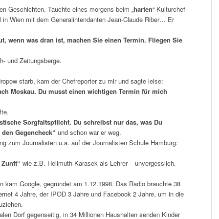
uen Geschichten. Tauchte eines morgens beim „
harten
“ Kulturchef
l in Wien mit dem Generalintendanten Jean-Claude Riber… Er
ut, wenn was dran ist, machen Sie einen Termin. Fliegen Sie
ch- und Zeitungsberge.
ropow starb, kam der Chefreporter zu mir und sagte leise:
ach Moskau. Du musst einen wichtigen Termin für mich
te.
tische Sorgfaltspflicht. Du schreibst nur das, was Du
er den Gegencheck“
und schon war er weg.
ung zum Journalisten u.a. auf der Journalisten Schule Hamburg:
 Zunft“
wie z.B. Hellmuth Karasek als Lehrer – unvergesslich.
nn kam Google, gegründet am 1.12.1998. Das Radio brauchte 38
ernet 4 Jahre, der IPOD 3 Jahre und Facebook 2 Jahre, um in die
uziehen.
alen Dorf gegenseitig, in 34 Millionen Haushalten senden Kinder