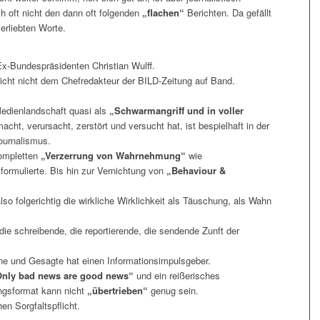
h oft nicht den dann oft folgenden
„flachen“
Berichten. Da gefällt
erliebten Worte.
Ex-Bundespräsidenten Christian Wulff.
icht nicht dem Chefredakteur der BILD-Zeitung auf Band.
edienlandschaft quasi als
„Schwarmangriff und in voller
acht, verursacht, zerstört und versucht hat, ist bespielhaft in der
ournalismus.
ompletten
„Verzerrung von Wahrnehmung“
wie
ormulierte. Bis hin zur Vernichtung von
„Behaviour &
so folgerichtig die wirkliche Wirklichkeit als Täuschung, als Wahn
ie schreibende, die reportierende, die sendende Zunft der
ne und Gesagte hat einen Informationsimpulsgeber.
nly bad news are good news“
und ein reißerisches
ngsformat kann nicht
„übertrieben“
genug sein.
en Sorgfaltspflicht.