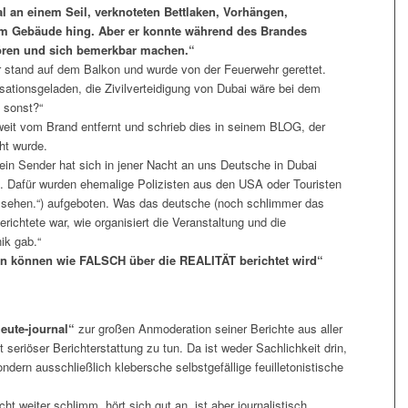
 an einem Seil, verknoteten Bettlaken, Vorhängen,
 am Gebäude hing. Aber er konnte während des Brandes
ören und sich bemerkbar machen.“
er stand auf dem Balkon und wurde von der Feuerwehr gerettet.
sationsgeladen, die Zivilverteidigung von Dubai wäre bei dem
 sonst?“
weit vom Brand entfernt und schrieb dies in seinem BLOG, der
cht wurde.
 kein Sender hat sich in jener Nacht an uns Deutsche in Dubai
. Dafür wurden ehemalige Polizisten aus den USA oder Touristen
er sehen.“) aufgeboten. Was das deutsche (noch schlimmer das
richtete war, wie organisiert die Veranstaltung und die
ik gab.“
en können wie FALSCH über die REALITÄT berichtet wird“
eute-journal“
zur großen Anmoderation seiner Berichte aus aller
t seriöser Berichterstattung zu tun. Da ist weder Sachlichkeit drin,
ndern ausschließlich klebersche selbstgefällige feuilletonistische
ht weiter schlimm, hört sich gut an, ist aber journalistisch